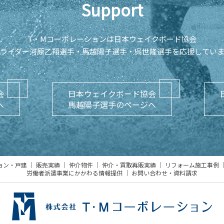
Support
T・Mコーポレーションは日本ウェイクボード協会
ライダー河原乙翔選手・馬越陽子選手・
呉世隆選手を応援してい
会
日本ウェイクボード協会
へ
馬越陽子選手のページへ
ョン・戸建
販売実績
仲介物件
仲介・買取再販実績
リフォーム施工事例
労働者派遣事業にかかわる情報提供
お問い合わせ・資料請求