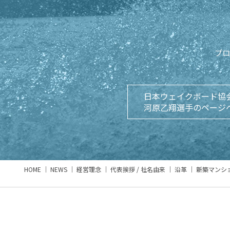
プロ
日本ウェイクボード協
河原乙翔選手のページ
HOME
NEWS
経営理念
代表挨拶 / 社名由来
沿革
新築マンシ