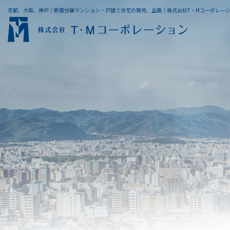
京都、大阪、神戸｜新築分譲マンション・戸建て住宅の販売、企画｜株式会社T・Mコーポレー