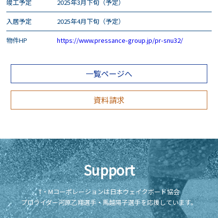
竣工予定
2025年3月下旬（予定）
入居予定
2025年4月下旬（予定）
物件HP
https://www.pressance-group.jp/pr-snu32/
一覧ページへ
資料請求
Support
T・Mコーポレーションは日本ウェイクボード協会
プロライダー河原乙翔選手・馬越陽子選手を応援しています。