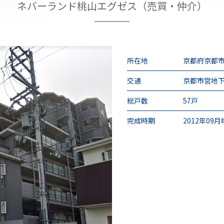
ネバーランド桃山エグゼス（売買・仲介）
所在地
京都府京都市
交通
京都市営地
総戸数
57戸
完成時期
2012年09