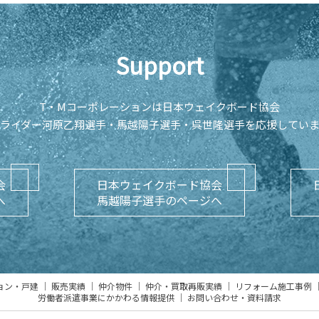
Support
T・Mコーポレーションは日本ウェイクボード協会
ライダー河原乙翔選手・馬越陽子選手・
呉世隆選手を応援してい
会
日本ウェイクボード協会
へ
馬越陽子選手のページへ
ョン・戸建
販売実績
仲介物件
仲介・買取再販実績
リフォーム施工事例
労働者派遣事業にかかわる情報提供
お問い合わせ・資料請求