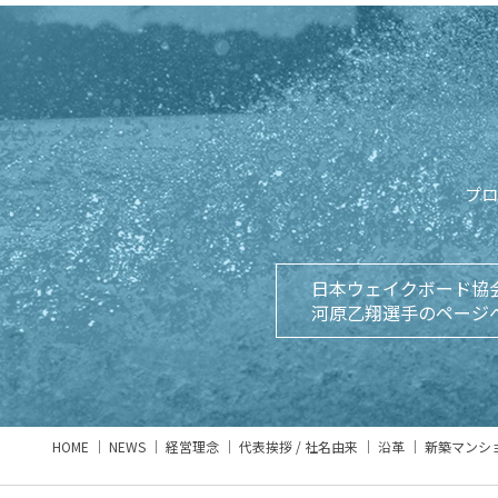
プロ
日本ウェイクボード協
河原乙翔選手のページ
HOME
NEWS
経営理念
代表挨拶 / 社名由来
沿革
新築マンシ