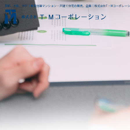
京都、大阪、神戸｜新築分譲マンション・戸建て住宅の販売、企画｜株式会社T・Mコーポレー