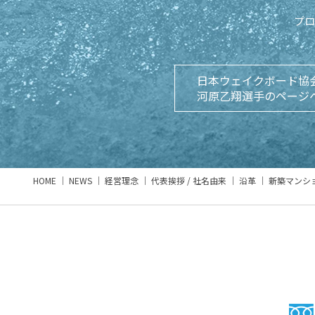
プロ
日本ウェイクボード協
河原乙翔選手のページ
HOME
NEWS
経営理念
代表挨拶 / 社名由来
沿革
新築マンシ