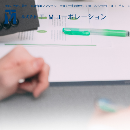
京都、大阪、神戸｜新築分譲マンション・戸建て住宅の販売、企画｜株式会社T・Mコーポレー