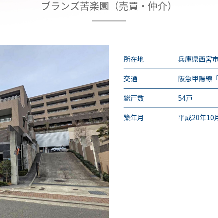
ブランズ苦楽園（売買・仲介）
所在地
兵庫県西宮市
交通
阪急甲陽線「
総戸数
54戸
築年月
平成20年10