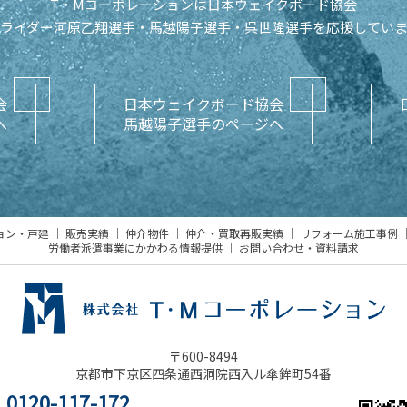
T・Mコーポレーションは日本ウェイクボード協会
ライダー河原乙翔選手・馬越陽子選手・
呉世隆選手を応援してい
会
日本ウェイクボード協会
へ
馬越陽子選手のページへ
ョン・戸建
販売実績
仲介物件
仲介・買取再販実績
リフォーム施工事例
労働者派遣事業にかかわる情報提供
お問い合わせ・資料請求
〒600-8494
京都市下京区四条通西洞院西入ル傘鉾町54番
0120-117-172